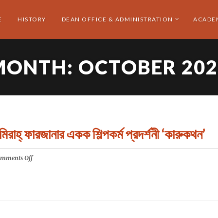
E
HISTORY
DEAN OFFICE & ADMINISTRATION
ACADE
MONTH:
OCTOBER 202
মিরাহ্ ফারজানার একক শিল্পকর্ম প্রদর্শনী ‘কারুকথন’
on
mments Off
অনুষদের
জয়নুল
গ্যালারীতে
চলছে
শিল্পী
নামিরাহ্