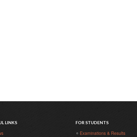
ফারজানার
একক
শিল্পকর্ম
প্রদর্শনী
‘কারুকথন’
UL LINKS
FOR STUDENTS
ws
Examinations & Results