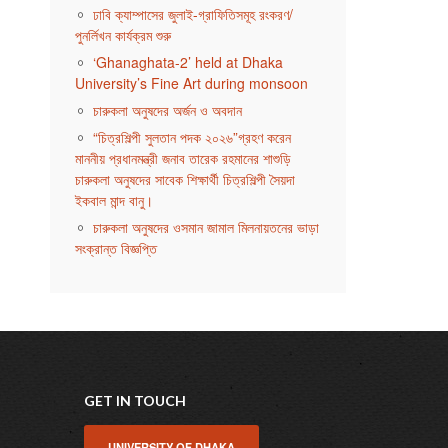
ঢাবি ক্যাম্পাসের জুলাই-গ্রাফিতিসমূহ রংকরণ/
পুনর্লিখন কার্যক্রম শুরু
‘Ghanaghata-2’ held at Dhaka
University’s Fine Art during monsoon
চারুকলা অনুষদের অর্জন ও অবদান
“চিত্রশিল্পী সুলতান পদক ২০২৬”গ্রহণ করেন
মাননীয় প্রধানমন্ত্রী জনাব তারেক রহমানের শাশুড়ি
চারুকলা অনুষদের সাবেক শিক্ষার্থী চিত্রশিল্পী সৈয়দা
ইকবাল মান্দ বানু।
চারুকলা অনুষদের ওসমান জামাল মিলনায়তনের ভাড়া
সংক্রান্ত বিজ্ঞপ্তি
GET IN TOUCH
UNIVERSITY OF DHAKA