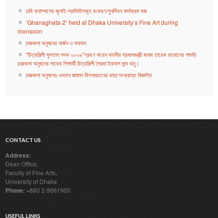
ঢাবি ক্যাম্পাসের জুলাই-গ্রাফিতিসমূহ রংকরণ/পুনর্লিখন কার্যক্রম শুরু
‘Ghanaghata-2’ held at Dhaka University’s Fine Art during
monsoon
চারুকলা অনুষদের অর্জন ও অবদান
“চিত্রশিল্পী সুলতান পদক ২০২৬”গ্রহণ করেন মাননীয় প্রধানমন্ত্রী জনাব তারেক রহমানের শাশুড়ি
চারুকলা অনুষদের সাবেক শিক্ষার্থী চিত্রশিল্পী সৈয়দা ইকবাল মান্দ বানু।
চারুকলা অনুষদের ওসমান জামাল মিলনায়তনের ভাড়া সংক্রান্ত বিজ্ঞপ্তি
CONTACT US
Address:
Dean Office,
Faculty of Fine Arts,
University of Dhaka
Phone:
+880 2-9661900
USEFUL LINKS