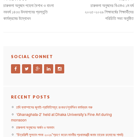
চারুকলা অনুষদে পহেলা বৈশাখ ও বাংলা
চারুকলা অনুষদের বিএফএ ১ম বর্ষ
নববর্ষ ১৪৩৩ উদযাপনের প্রস্তুতি
২০২৫-২০২৬ শিক্ষাবর্ষের শিক্ষার্থীদের
কার্যক্রমের উদ্বোধন
পরিচিতি সভা অনুষ্ঠিত
SOCIAL CONNET
RECENT POSTS
ঢাবি ক্যাম্পাসের জুলাই-গ্রাফিতিসমূহ রংকরণ/পুনর্লিখন কার্যক্রম শুরু
‘Ghanaghata-2’ held at Dhaka University’s Fine Art during
monsoon
চারুকলা অনুষদের অর্জন ও অবদান
“চিত্রশিল্পী সুলতান পদক ২০২৬”গ্রহণ করেন মাননীয় প্রধানমন্ত্রী জনাব তারেক রহমানের শাশুড়ি