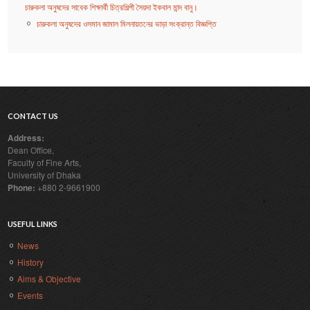
চারুকলা অনুষদের সাবেক শিক্ষার্থী চিত্রশিল্পী সৈয়দা ইকবাল মান্দ বানু।
চারুকলা অনুষদের ওসমান জামাল মিলনায়তনের ভাড়া সংক্রান্ত বিজ্ঞপ্তি
CONTACT US
Address:
Dean Office,
Faculty of Fine Arts,
University of Dhaka
Phone:
+880 2-9661900
USEFUL LINKS
News
History
Aims & Objective
Events