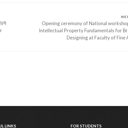
NE
িল্পী
Opening ceremony of National worksho
ক
Intellectual Property Fundamentals for B
Designing at Faculty of Fine 
UL LINKS
FOR STUDENTS