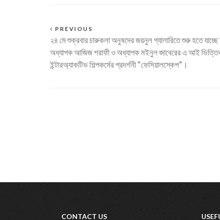
PREVIOUS
২৪ মে শুক্রবার চারুকলা অনুষদের জয়নুল গ্যালারিতে শুরু হতে যাচ্ছে শ
অধ্যাপক আজিজ শরাফী ও অধ্যাপক মইনুল জাবেরের এ আই ভিত্তি
ইন্টারঅ্যাকটিভ শিল্পকর্মের প্রদর্শনী “ফেসিয়ালস্কেপ”।
CONTACT US
USEF