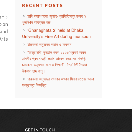
RECENT POSTS
ঢাবি ক্যাম্পাসের জুলাই-গ্রাফিতিসমূহ রংকরণ/
XT
পুনর্লিখন কার্যক্রম শুরু
p on
‘Ghanaghata-2’ held at Dhaka
rand
University’s Fine Art during monsoon
Arts
চারুকলা অনুষদের অর্জন ও অবদান
“চিত্রশিল্পী সুলতান পদক ২০২৬”গ্রহণ করেন
মাননীয় প্রধানমন্ত্রী জনাব তারেক রহমানের শাশুড়ি
চারুকলা অনুষদের সাবেক শিক্ষার্থী চিত্রশিল্পী সৈয়দা
ইকবাল মান্দ বানু।
চারুকলা অনুষদের ওসমান জামাল মিলনায়তনের ভাড়া
সংক্রান্ত বিজ্ঞপ্তি
GET IN TOUCH