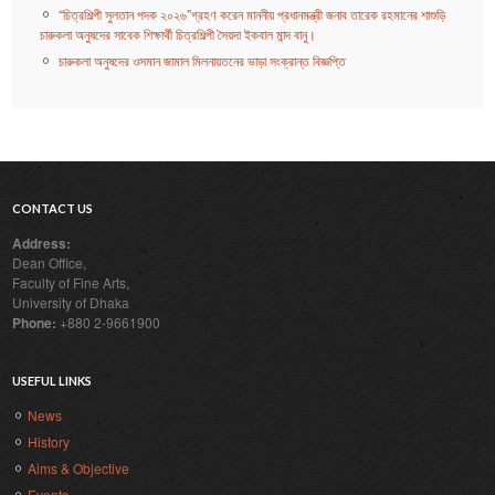
“চিত্রশিল্পী সুলতান পদক ২০২৬”গ্রহণ করেন মাননীয় প্রধানমন্ত্রী জনাব তারেক রহমানের শাশুড়ি
চারুকলা অনুষদের সাবেক শিক্ষার্থী চিত্রশিল্পী সৈয়দা ইকবাল মান্দ বানু।
চারুকলা অনুষদের ওসমান জামাল মিলনায়তনের ভাড়া সংক্রান্ত বিজ্ঞপ্তি
CONTACT US
Address:
Dean Office,
Faculty of Fine Arts,
University of Dhaka
Phone:
+880 2-9661900
USEFUL LINKS
News
History
Aims & Objective
Events