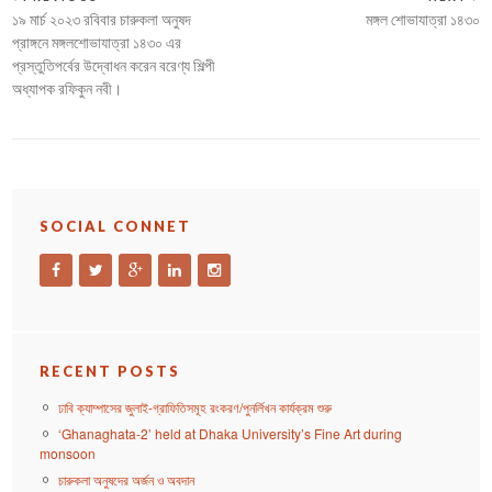
১৯ মার্চ ২০২৩ রবিবার চারুকলা অনুষদ
মঙ্গল শোভাযাত্রা ১৪৩০
প্রাঙ্গনে মঙ্গলশোভাযাত্রা ১৪৩০ এর
প্রস্তুতিপর্বের উদ্বোধন করেন বরেণ্য শিল্পী
অধ্যাপক রফিকুন নবী।
SOCIAL CONNET
RECENT POSTS
ঢাবি ক্যাম্পাসের জুলাই-গ্রাফিতিসমূহ রংকরণ/পুনর্লিখন কার্যক্রম শুরু
‘Ghanaghata-2’ held at Dhaka University’s Fine Art during
monsoon
চারুকলা অনুষদের অর্জন ও অবদান