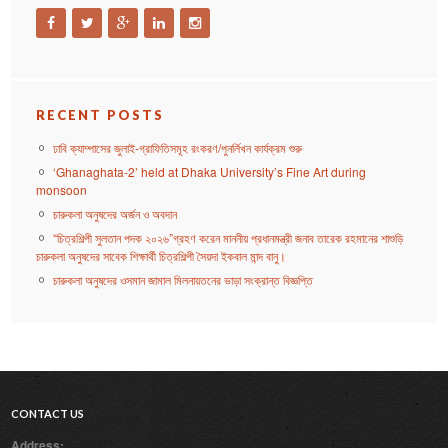
RECENT POSTS
ঢাবি ক্যাম্পাসের জুলাই-গ্রাফিতিসমূহ রংকরণ/পুনর্লিখন কার্যক্রম শুরু
‘Ghanaghata-2’ held at Dhaka University’s Fine Art during
monsoon
চারুকলা অনুষদের অর্জন ও অবদান
“চিত্রশিল্পী সুলতান পদক ২০২৬”গ্রহণ করেন মাননীয় প্রধানমন্ত্রী জনাব তারেক রহমানের শাশুড়ি
চারুকলা অনুষদের সাবেক শিক্ষার্থী চিত্রশিল্পী সৈয়দা ইকবাল মান্দ বানু।
চারুকলা অনুষদের ওসমান জামাল মিলনায়তনের ভাড়া সংক্রান্ত বিজ্ঞপ্তি
CONTACT US
Address: