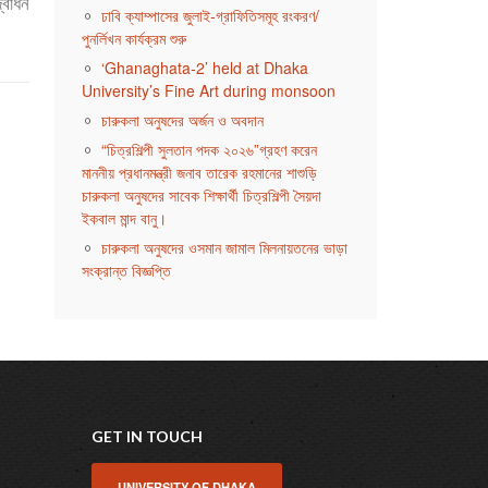
দ্বোধন
ঢাবি ক্যাম্পাসের জুলাই-গ্রাফিতিসমূহ রংকরণ/
পুনর্লিখন কার্যক্রম শুরু
‘Ghanaghata-2’ held at Dhaka
University’s Fine Art during monsoon
চারুকলা অনুষদের অর্জন ও অবদান
“চিত্রশিল্পী সুলতান পদক ২০২৬”গ্রহণ করেন
মাননীয় প্রধানমন্ত্রী জনাব তারেক রহমানের শাশুড়ি
চারুকলা অনুষদের সাবেক শিক্ষার্থী চিত্রশিল্পী সৈয়দা
ইকবাল মান্দ বানু।
চারুকলা অনুষদের ওসমান জামাল মিলনায়তনের ভাড়া
সংক্রান্ত বিজ্ঞপ্তি
GET IN TOUCH
UNIVERSITY OF DHAKA