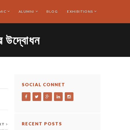
MIC
ALUMNI
BLOG
EXHIBITIONS
নীর উদ্বোধন
SOCIAL CONNET
RECENT POSTS
XT