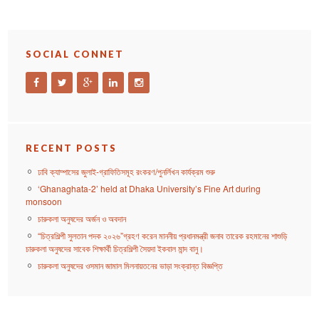
SOCIAL CONNET
RECENT POSTS
ঢাবি ক্যাম্পাসের জুলাই-গ্রাফিতিসমূহ রংকরণ/পুনর্লিখন কার্যক্রম শুরু
‘Ghanaghata-2’ held at Dhaka University’s Fine Art during
monsoon
চারুকলা অনুষদের অর্জন ও অবদান
“চিত্রশিল্পী সুলতান পদক ২০২৬”গ্রহণ করেন মাননীয় প্রধানমন্ত্রী জনাব তারেক রহমানের শাশুড়ি
চারুকলা অনুষদের সাবেক শিক্ষার্থী চিত্রশিল্পী সৈয়দা ইকবাল মান্দ বানু।
চারুকলা অনুষদের ওসমান জামাল মিলনায়তনের ভাড়া সংক্রান্ত বিজ্ঞপ্তি