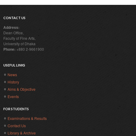
CONTACT US
Address:
Dean Office,
Faculty of Fine Arts,
University of Dhaka
Phone:
+880 2-9661900
USEFUL LINKS
News
History
Aims & Objective
Events
FOR STUDENTS
Examinations & Results
Contact Us
Library & Archive